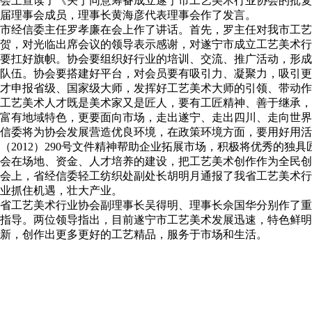
会上宣读了《关于同意筹备成立遂宁市工艺美术行业协会的批复
届理事会成员，理事长黄海彦代表理事会作了发言。
市经信委主任罗孝廉在会上作了讲话。首先，罗主任对我市工艺
贺，对光临出席会议的领导表示感谢，对遂宁市成立工艺美术行
要扛好旗帜。协会要组织好行业的培训、交流、推广活动，形成
队伍。协会要搭建好平台，对会员要有吸引力、凝聚力，吸引更
才申报省级、国家级大师，发挥好工艺美术大师的引领、带动作
工艺美术人才既是美术家又是匠人，要有工匠精神、善于继承，
富有地域特色，更要面向市场，走出遂宁、走出四川、走向世界
信委将为协会发展营造优良环境，在政策环境方面，要用好用活
（
2012
）
290
号文件精神帮助企业拓展市场，积极将优秀的独具
会在场地、资金、人才培养的建设，把工艺美术创作作为全民
会上，省经信委轻工纺织处副处长胡明月通报了我省工艺美术行
业抓住机遇，壮大产业。
省工艺美术行业协会副理事长吴得明、理事长佘国华分别作了重
指导。两位领导指出，目前遂宁市工艺美术发展迅速，特色鲜明
新，创作出更多更好的工艺精品，服务于市场和生活。